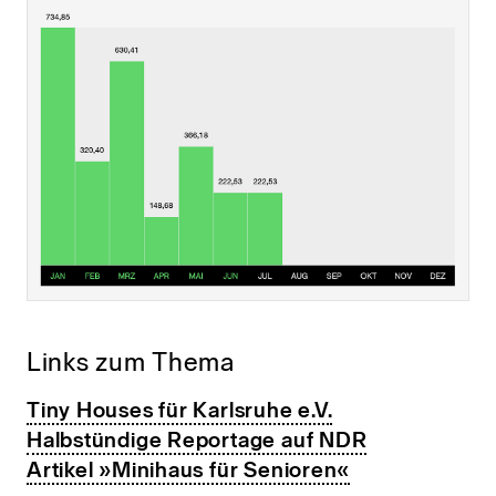
Links zum Thema
Tiny Houses für Karlsruhe e.V.
Halbstündige Reportage auf NDR
Artikel »Minihaus für Senioren«