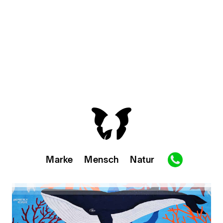
Kategorie
Natur
Marke
Mensch
Natur
Gesellschaftsdesign
Markenstrategie
Kundenfokus