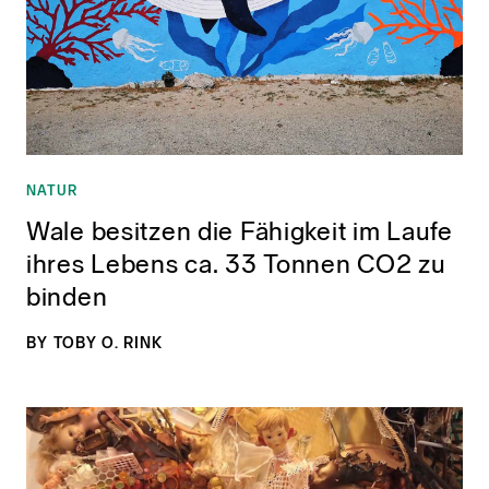
Markendesign
Wirtschaften
Über uns
Markenberatung
Unsere Haltung
Leben
GoodMorning.World
Markensystem
Unsere Vision
NATUR
Wale besitzen die Fähigkeit im Laufe
ihres Lebens ca. 33 Tonnen CO2 zu
Good Earth Festival
Gute Gespräche
Markenevents
binden
Founders Paradise
Magazin
Portfolio
BY
TOBY O. RINK