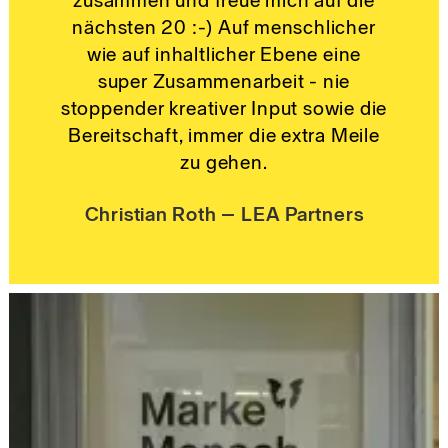
zusammen und freue mich auf die
nächsten 20 :-) Auf menschlicher
wie auf inhaltlicher Ebene eine
super Zusammenarbeit - nie
stoppender kreativer Input sowie die
Bereitschaft, immer die extra Meile
zu gehen.
Christian Roth – LEA Partners