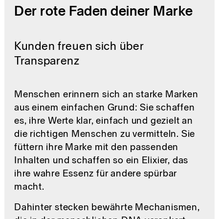
Der rote Faden deiner Marke
Markendesign
Wirtschaften
Über uns
Kunden freuen sich über
Markenberatung
Unsere Haltung
Leben
Transparenz
GoodMorning.World
Markensystem
Unsere Vision
Menschen erinnern sich an starke Marken
aus einem einfachen Grund: Sie schaffen
Good Earth Festival
Gute Gespräche
Markenevents
es, ihre Werte klar, einfach und gezielt an
die richtigen Menschen zu vermitteln. Sie
füttern ihre Marke mit den passenden
Founders Paradise
Magazin
Portfolio
Inhalten und schaffen so ein Elixier, das
ihre wahre Essenz für andere spürbar
macht.
Dahinter stecken bewährte Mechanismen,