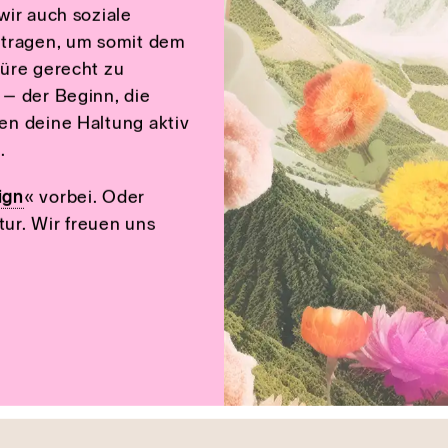
stür
ir auch soziale
tragen, um somit dem
üre gerecht zu
– der Beginn, die
en deine Haltung aktiv
t
.
ign
« vorbei. Oder
tur. Wir freuen uns