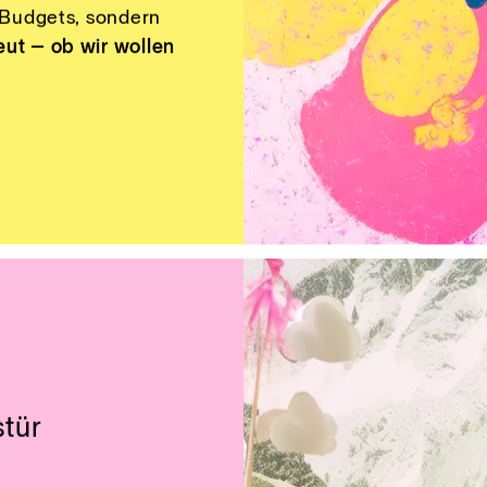
nau das macht sie
–
an einer Zukunft, die
d Budgets, sondern
eut – ob wir wollen