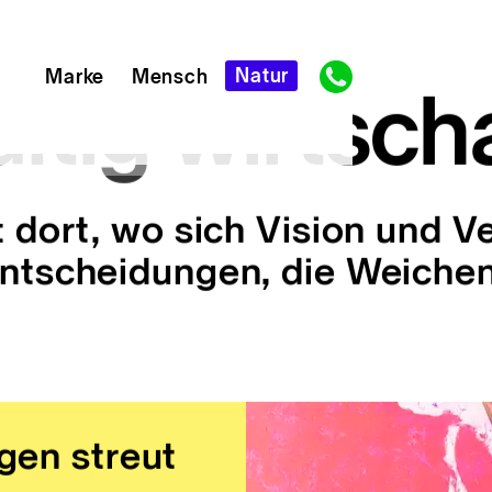
Natur
Marke
Mensch
ltig wirtsch
rning.World
nsystem
 Vision
Markenevents
Good Earth
Gute
Founders
Magazin
Portfolio
Gespräche
Festival
Paradise
 dort, wo sich Vision und V
ntscheidungen, die Weichen