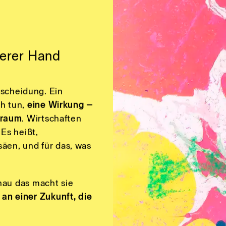
gen streut
serer Hand
tscheidung. Ein
ch tun,
eine Wirkung –
sraum
. Wirtschaften
Es heißt,
säen, und für das, was