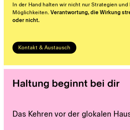
Unsere Welt ist
nicht endlos belastbar
. Und ge
kostbar
. Wer heute wirtschaftet, gestaltet mit 
allen gehört
.
In der Hand halten wir nicht nur Strategien un
Möglichkeiten.
Verantwortung, die Wirkung str
oder nicht.
Kontakt & Austausch
Haltung beginnt bei dir