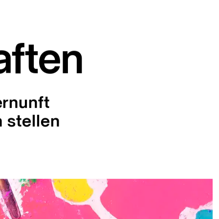
aften
ernunft
 stellen