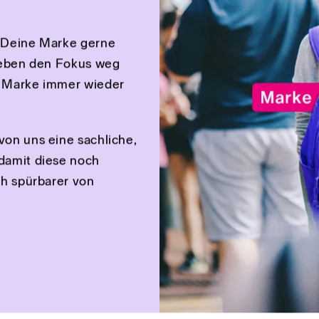
ine Marke.
e Marke
 30-minütige
inne mehr
 Marke
m Deine Marke gerne
hieben den Fokus weg
e Marke immer wieder