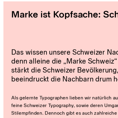
mit Draufblick zu justieren.
Und genau dafür sind wir für Dich da. Bekomme 
offene und ehrliche Betrachtung Deiner Marke, 
brillanter und großartiger werden kann – und si
deinen Mitbewerbern unterscheidet.
30 Minuten kostenfrei
Marke ist Kopfsache: Sc