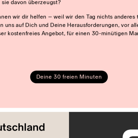
u den mentalen Markenwert 
in die Köpfe deiner Kunden?
ssen erfordert inzwischen sehr viel Feingefühl und
ellen Neukunden sind bereit für eine Markenwelt von
 sie ihr absolutes Vertrauen schenken können – sie 
u sie davon überzeugst?
en wir dir helfen – weil wir den Tag nichts anderes
 uns auf Dich und Deine Herausforderungen, vor alle
r kostenfreies Angebot, für einen 30-minütigen Mar