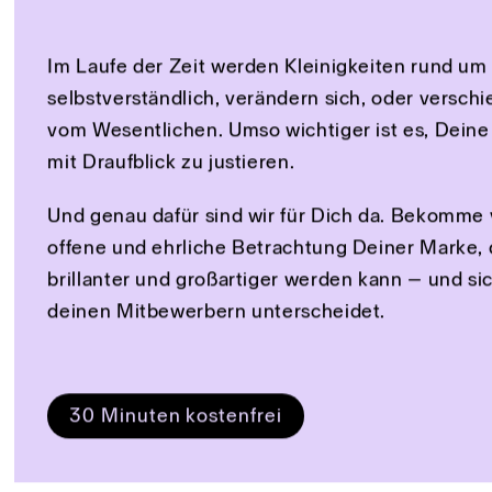
Alle 2 Meter triffst Du e
Umso besser, wenn Dein
einen klaren Fokus hat.
Sichere Dir eine kostenfreie und
Markenanalyse mit uns, und gew
Sichtbarkeit und Fokus für Deine
Im Laufe der Zeit werden Kleinigkeiten rund u
selbstverständlich, verändern sich, oder versc
vom Wesentlichen. Umso wichtiger ist es, Dein