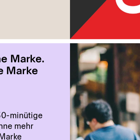
iasmus im
nden?
aribo. Lego. Leica.
en. Uhu. Weleda und
ker hat doch einiges
ellung verbindet.
uch deine Zielgruppe