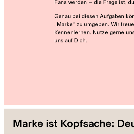
Slide 3 of 7.
Wie steigerst d
und bringst sie 
Der Marken-Dschungel dort drau
Kunden und auch deine potenti
dankbar für jene Marken, denen
Fans werden – die Frage ist, d
Genau bei diesen Aufgaben könn
„Marke“ zu umgeben. Wir freuen
Kennenlernen. Nutze gerne unse