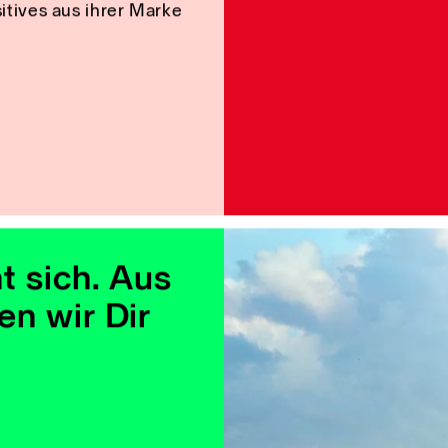
hbarn sehr gut,
 prägt und
, und
herum.
uch die schöne und
g mit Architektur und
 Schweizer Marken, die
itives aus ihrer Marke