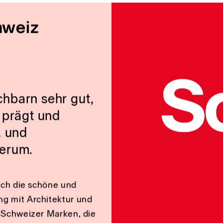
von uns eine sachliche,
damit diese noch
ch spürbarer von
hweiz