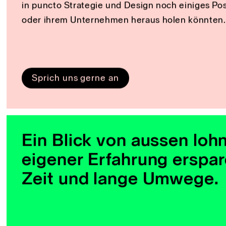
Das wissen unsere Schweizer Nac
denn alleine die „Marke Schweiz“
stärkt die Schweizer Bevölkerung
beeindruckt die Nachbarn drum 
Als gelernte Typographen lieben wir natürlich a
feine Schweizer Typography, sowie deren Umgan
Stilempfinden. Dennoch gibt es auch zahlreiche
in puncto Strategie und Design noch einiges Pos
oder ihrem Unternehmen heraus holen könnten.