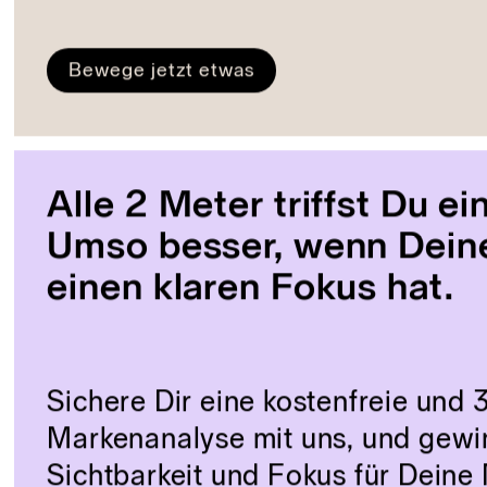
Wohin ist dieser spürbare Enthus
Gestalten von Marken verschwu
adidas. Puma. Aspirin. Bauhaus. Faber-Castell. H
Mercedes. Ritter Sport. Tempo. Steiff Teddybär
viele, viele mehr. Das Land der Dichter und Den
auf dem Kasten. Marken, die man mit einer Vorst
Lasse uns deine Marke so stark machen, dass a
sie einfach wieder erkennt und zuordnen kann.
Bewege jetzt etwas