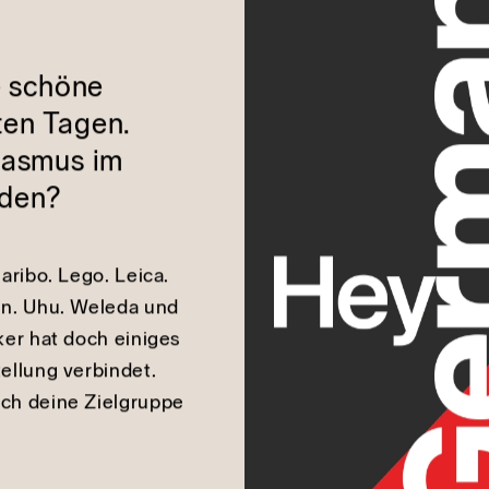
Deine 30 freien Minuten
utschland
e schöne
ten Tagen.