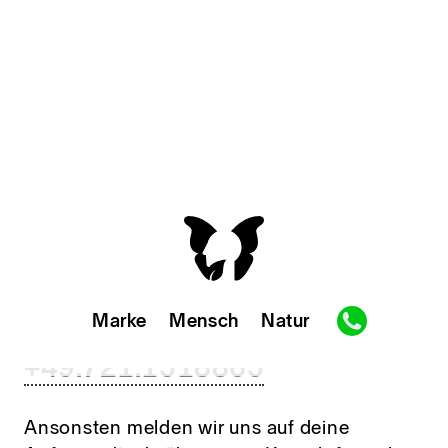
High five!
Möchtest du doch gleich einen
Anruf starten, dann einfach
Marke
Mensch
Natur
unter der Nummer:
+49.721.1518865
Gesellschaftsdesign
Markenstrategie
Kundenfokus
Ansonsten melden wir uns auf deine