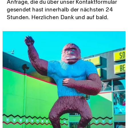
Anfrage, die du über unser Kontaktformular
Markendesign
Wirtschaften
Über uns
gesendet hast innerhalb der nächsten 24
Stunden. Herzlichen Dank und auf bald.
Markenberatung
Unsere Haltung
Leben
GoodMorning.World
Markensystem
Unsere Vision
Good Earth Festival
Gute Gespräche
Markenevents
Founders Paradise
Magazin
Portfolio