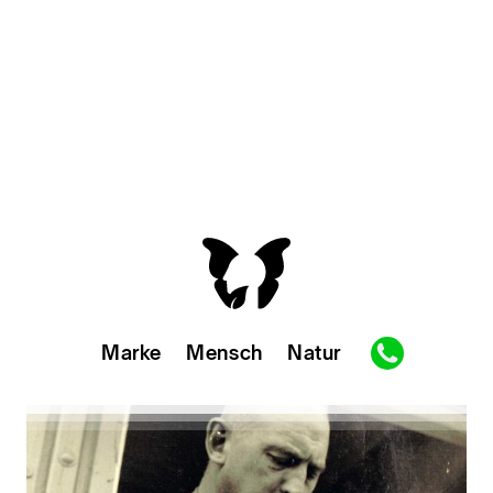
Thema
Mensch
Marke
Mensch
Natur
Gesellschaftsdesign
Markenstrategie
Kundenfokus