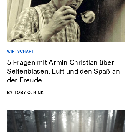
Markendesign
Wirtschaften
Über uns
Markenberatung
Unsere Haltung
Leben
GoodMorning.World
Markensystem
Unsere Vision
WIRTSCHAFT
5 Fragen mit Armin Christian über
Seifenblasen, Luft und den Spaß an
Good Earth Festival
Gute Gespräche
Markenevents
der Freude
Founders Paradise
Magazin
Portfolio
BY
TOBY O. RINK